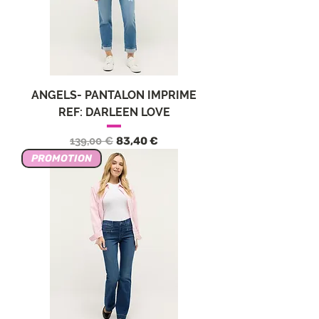
ANGELS- PANTALON IMPRIME
REF: DARLEEN LOVE
Обычная цена
Цена со скидкой
139,00 €
83,40 €
PROMOTION