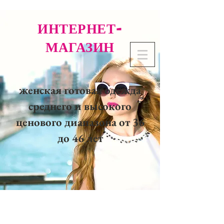
ИНТЕРНЕТ-
МАГАЗИН
женская готовая одежда
среднего и высокого
ценового диапазона от 36
до 46 лет
02 32 37 53 23 - 48
rue
Joséphine, 27000 Evreux