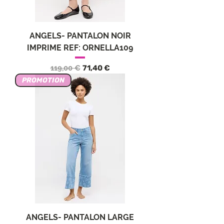
ANGELS- PANTALON NOIR
IMPRIME REF: ORNELLA109
Обычная цена
Цена со скидкой
119,00 €
71,40 €
PROMOTION
ANGELS- PANTALON LARGE