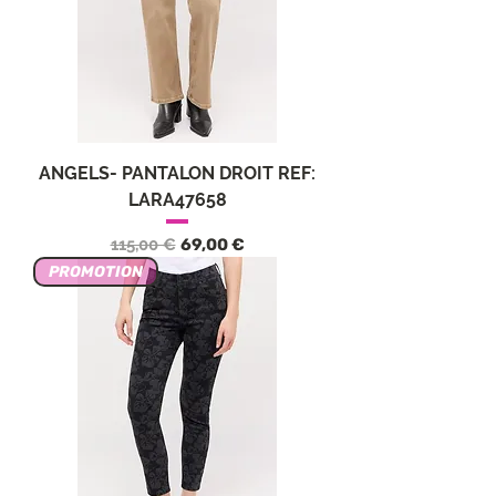
ANGELS- PANTALON DROIT REF:
LARA47658
Обычная цена
Цена со скидкой
115,00 €
69,00 €
PROMOTION