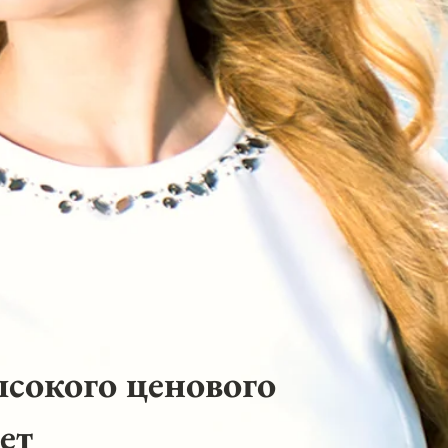
ысокого ценового
ет