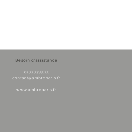
Besoin d'assistance
02 32 37 53 23
contact@ambreparis.fr
www.ambreparis.fr