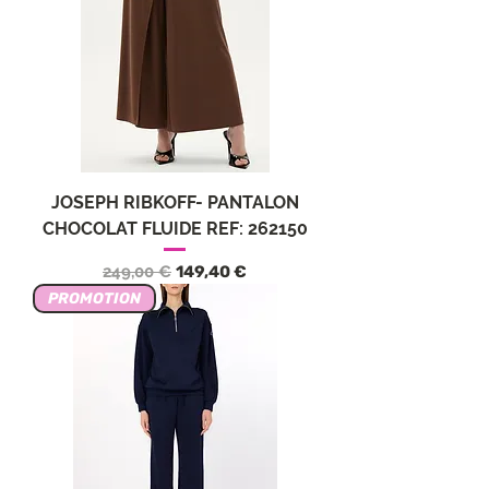
JOSEPH RIBKOFF- PANTALON
CHOCOLAT FLUIDE REF: 262150
Обычная цена
Цена со скидкой
249,00 €
149,40 €
PROMOTION