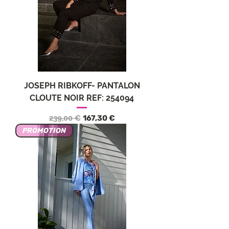
JOSEPH RIBKOFF- PANTALON
CLOUTE NOIR REF: 254094
Обычная цена
Цена со скидкой
239,00 €
167,30 €
PROMOTION