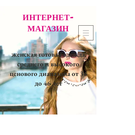
ИНТЕРНЕТ-
МАГАЗИН
женская готовая одежда
среднего и высокого
ценового диапазона от 36
до 46 лет
02 32 37 53 23 - 48
rue
Joséphine, 27000 Evreux