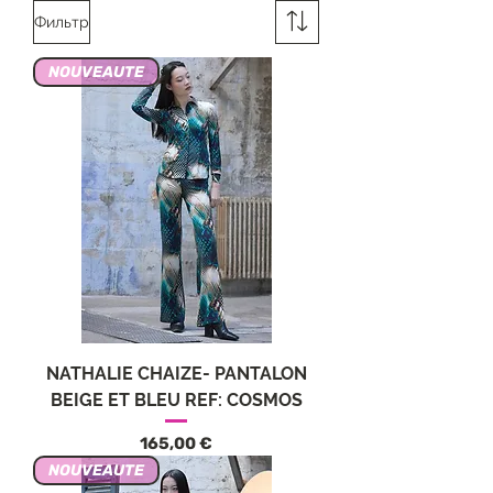
Фильтр
NOUVEAUTE
NATHALIE CHAIZE- PANTALON
BEIGE ET BLEU REF: COSMOS
Цена
165,00 €
NOUVEAUTE