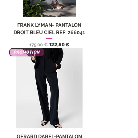
FRANK LYMAN- PANTALON
DROIT BLEU CIEL REF: 266041
Обычная цена
Цена со скидкой
175,00 €
122,50 €
PROMOTION
GERARD DAREL-PANTALON