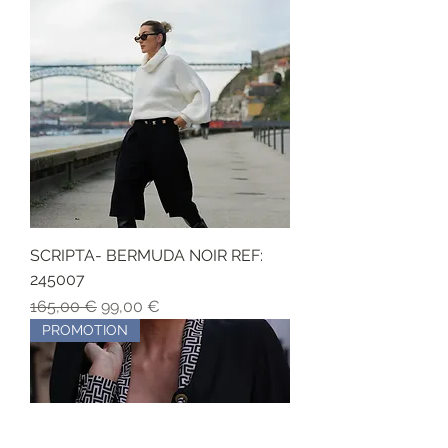
SCRIPTA- BERMUDA NOIR REF:
245007
Обычная цена
Цена со скидкой
165,00 €
99,00 €
PROMOTION