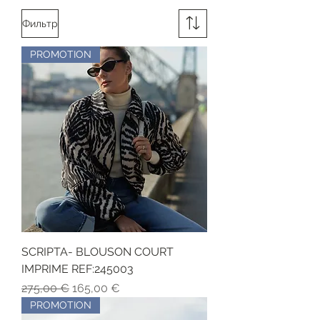
Фильтр
PROMOTION
SCRIPTA- BLOUSON COURT
IMPRIME REF:245003
Обычная цена
Цена со скидкой
275,00 €
165,00 €
PROMOTION