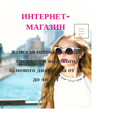
ИНТЕРНЕТ-
МАГАЗИН
женская готовая одежда
среднего и высокого
ценового диапазона от 36
до 46 лет
02 32 37 53 23 - 48
rue
Joséphine, 27000 Evreux