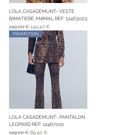
LOLA CASADEMUNT- VESTE
BIMATIERE ANIMAL REF: 12463003
Обычная цена
Цена со скидкой
249,00 €
149,40 €
PROMOTION
LOLA CASADEMUNT- PANTALON
LEOPARD REF: 12467010
Обычная цена
Цена со скидкой
149,00 €
89,40 €