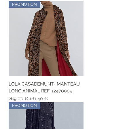
PROMOTION
LOLA CASADEMUNT- MANTEAU
LONG ANIMAL REF: 12470009
Обычная цена
Цена со скидкой
269,00 €
161,40 €
PROMOTION