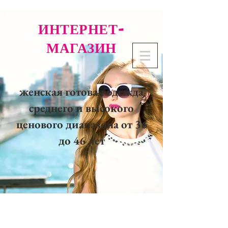
ИНТЕРНЕТ-
МАГАЗИН
женская готовая одежда
среднего и высокого
ценового диапазона от 36
до 46 лет
02 32 37 53 23 - 48
rue
Joséphine, 27000 Evreux