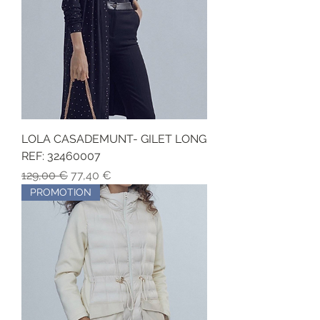
LOLA CASADEMUNT- GILET LONG
REF: 32460007
Обычная цена
Цена со скидкой
129,00 €
77,40 €
PROMOTION