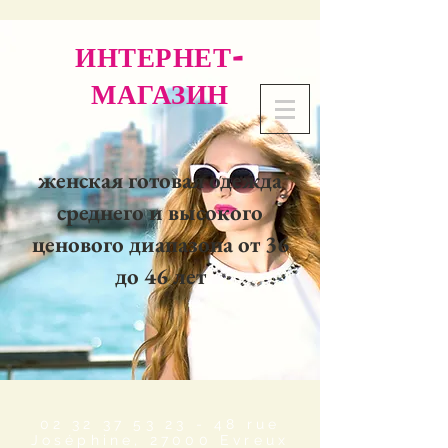
ИНТЕРНЕТ-
МАГАЗИН
женская готовая одежда
среднего и высокого
ценового диапазона от 36
до 46 лет
02 32 37 53 23 - 48
rue
Joséphine, 27000 Evreux