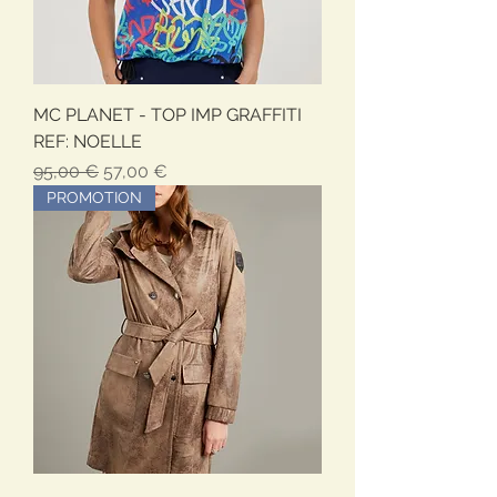
MC PLANET - TOP IMP GRAFFITI
REF: NOELLE
Обычная цена
Цена со скидкой
95,00 €
57,00 €
PROMOTION