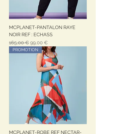
MCPLANET-PANTALON RAYE
NOIR REF : ECHASS
Обычная цена
Цена со скидкой
165,00 €
99,00 €
PROMOTION
MCPLANET-ROBE REF NECTAR-