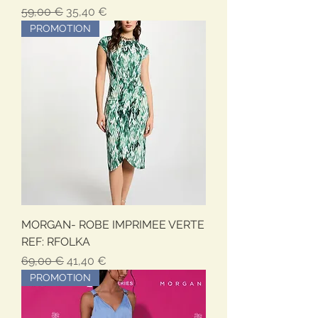
Обычная цена
Цена со скидкой
59,00 €
35,40 €
PROMOTION
MORGAN- ROBE IMPRIMEE VERTE
REF: RFOLKA
Обычная цена
Цена со скидкой
69,00 €
41,40 €
PROMOTION