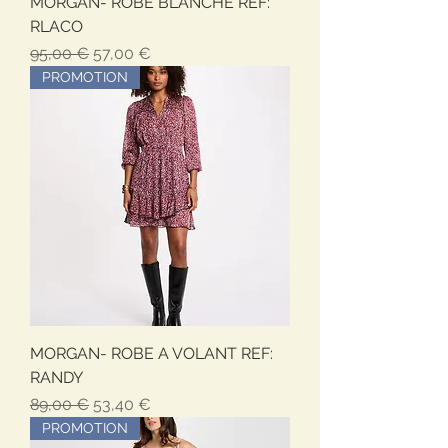
MORGAN- ROBE BLANCHE REF:
RLACO
Обычная цена
Цена со скидкой
95,00 €
57,00 €
PROMOTION
MORGAN- ROBE A VOLANT REF:
RANDY
Обычная цена
Цена со скидкой
89,00 €
53,40 €
PROMOTION