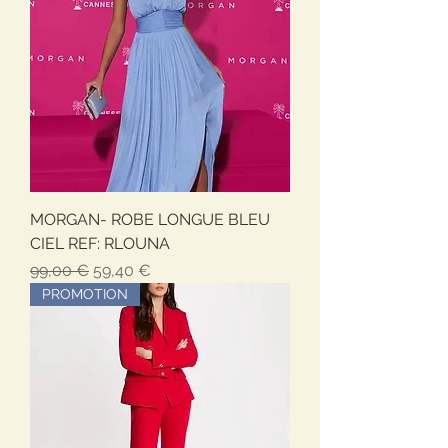
MORGAN- ROBE LONGUE BLEU
CIEL REF: RLOUNA
Обычная цена
Цена со скидкой
99,00 €
59,40 €
PROMOTION