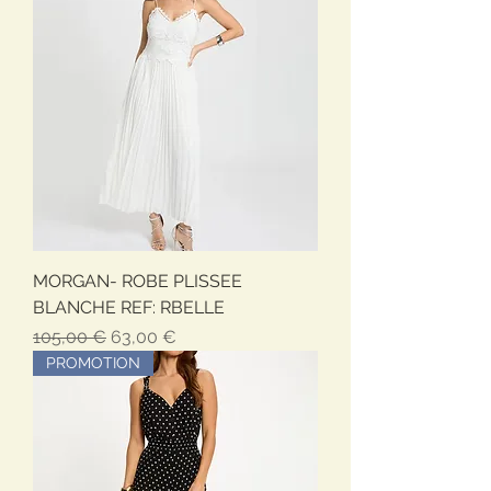
MORGAN- ROBE PLISSEE
BLANCHE REF: RBELLE
Обычная цена
Цена со скидкой
105,00 €
63,00 €
PROMOTION