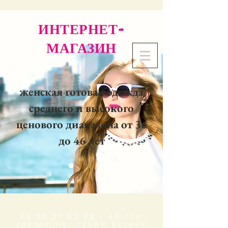
ИНТЕРНЕТ-
МАГАЗИН
женская готовая одежда
среднего и высокого
ценового диапазона от 36
до 46 лет
02 32 37 53 23 - 48
rue
Joséphine, 27000 Evreux