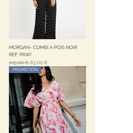
MORGAN- COMBI A POIS NOIR
REF: PAWI
Обычная цена
Цена со скидкой
105,00 €
63,00 €
PROMOTION