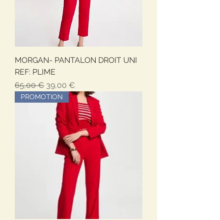
MORGAN- PANTALON DROIT UNI
REF: PLIME
Обычная цена
Цена со скидкой
65,00 €
39,00 €
PROMOTION