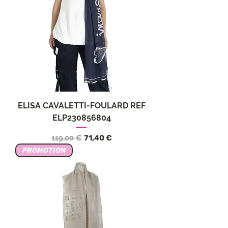
ELISA CAVALETTI-FOULARD REF
ELP230856804
Обычная цена
Цена со скидкой
119,00 €
71,40 €
PROMOTION