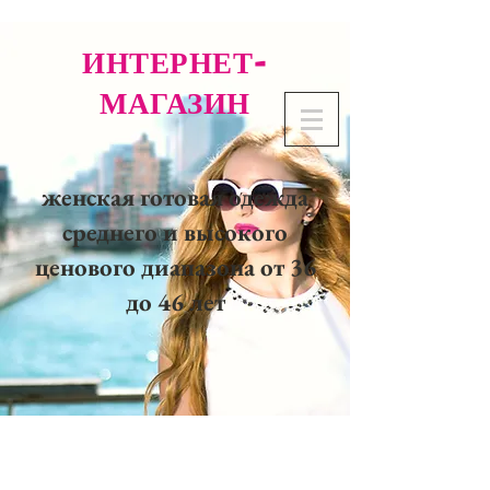
ИНТЕРНЕТ-
МАГАЗИН
женская готовая одежда
среднего и высокого
ценового диапазона от 36
до 46 лет
02 32 37 53 23 - 48
rue
Joséphine, 27000 Evreux