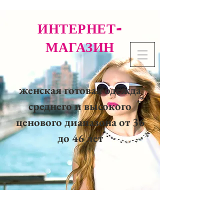
ИНТЕРНЕТ-
МАГАЗИН
женская готовая одежда
среднего и высокого
ценового диапазона от 36
до 46 лет
02 32 37 53 23 - 48
rue
Joséphine, 27000 Evreux