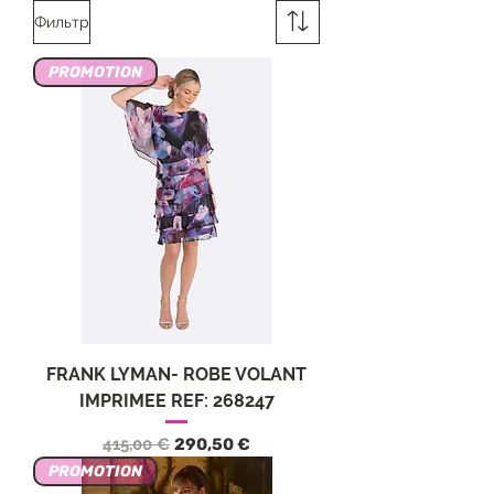
Фильтр
PROMOTION
FRANK LYMAN- ROBE VOLANT
IMPRIMEE REF: 268247
Обычная цена
Цена со скидкой
415,00 €
290,50 €
PROMOTION