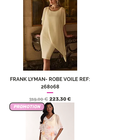
FRANK LYMAN- ROBE VOILE REF:
268068
Обычная цена
Цена со скидкой
319,00 €
223,30 €
PROMOTION