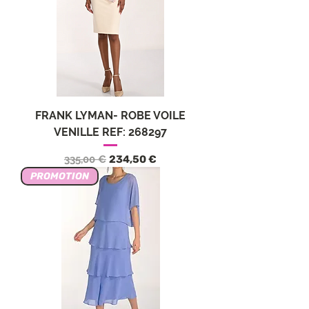
FRANK LYMAN- ROBE VOILE
VENILLE REF: 268297
Обычная цена
Цена со скидкой
335,00 €
234,50 €
PROMOTION