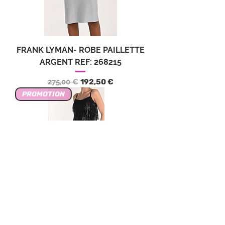
FRANK LYMAN- ROBE PAILLETTE
ARGENT REF: 268215
Обычная цена
Цена со скидкой
275,00 €
192,50 €
PROMOTION