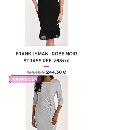
FRANK LYMAN- ROBE NOIR
STRASS REF: 268110
Обычная цена
Цена со скидкой
349,00 €
244,30 €
PROMOTION