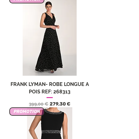
FRANK LYMAN- ROBE LONGUE A
POIS REF: 268313
Обычная цена
Цена со скидкой
399,00 €
279,30 €
PROMOTION