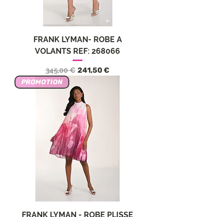
FRANK LYMAN- ROBE A
VOLANTS REF: 268066
Обычная цена
Цена со скидкой
345,00 €
241,50 €
PROMOTION
FRANK LYMAN - ROBE PLISSE