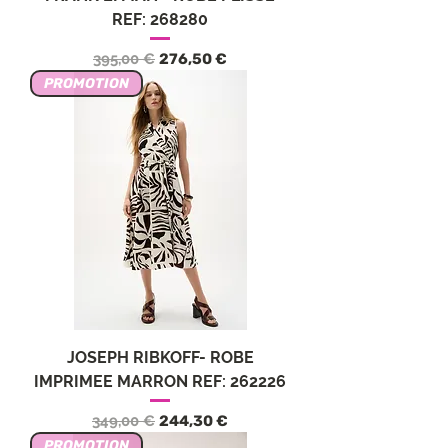
REF: 268280
Обычная цена
Цена со скидкой
395,00 €
276,50 €
PROMOTION
JOSEPH RIBKOFF- ROBE
IMPRIMEE MARRON REF: 262226
Обычная цена
Цена со скидкой
349,00 €
244,30 €
PROMOTION