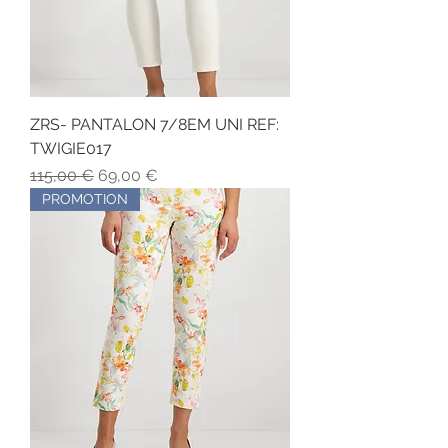
ZRS- PANTALON 7/8EM UNI REF:
TWIGIE017
Обычная цена
Цена со скидкой
115,00 €
69,00 €
PROMOTION