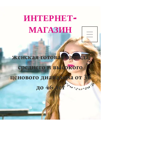
ИНТЕРНЕТ-
МАГАЗИН
женская готовая одежда
среднего и высокого
ценового диапазона от 36
до 46 лет
02 32 37 53 23 - 48
rue
Joséphine, 27000 Evreux