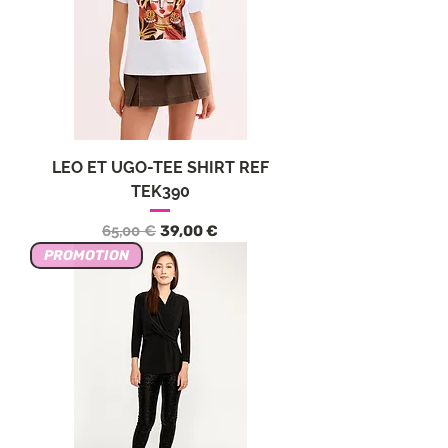
LEO ET UGO-TEE SHIRT REF
TEK390
Обычная цена
Цена со скидкой
65,00 €
39,00 €
PROMOTION