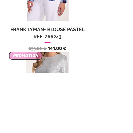
FRANK LYMAN- BLOUSE PASTEL
REF: 266243
Обычная цена
Цена со скидкой
235,00 €
141,00 €
PROMOTION