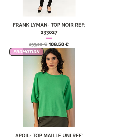
FRANK LYMAN- TOP NOIR REF:
233027
Обычная цена
Цена со скидкой
155,00 €
108,50 €
PROMOTION
APOIL- TOP MAILLE UNI REF: