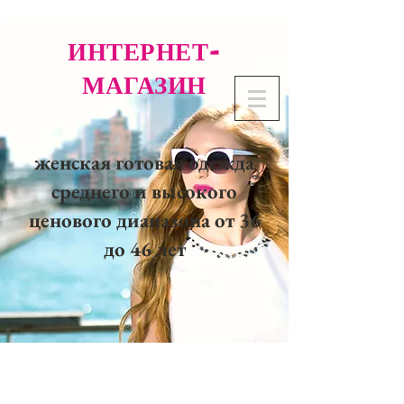
ИНТЕРНЕТ-
МАГАЗИН
женская готовая одежда
среднего и высокого
ценового диапазона от 36
до 46 лет
02 32 37 53 23 - 48
rue
Joséphine, 27000 Evreux