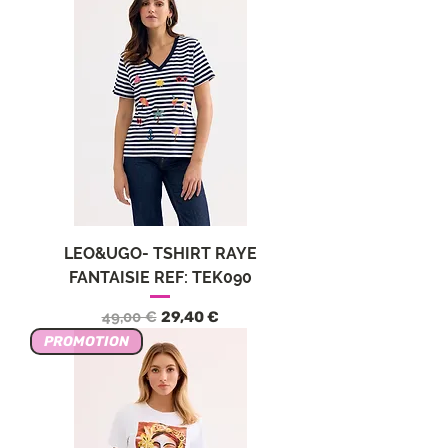
LEO&UGO- TSHIRT RAYE
FANTAISIE REF: TEK090
Обычная цена
Цена со скидкой
49,00 €
29,40 €
PROMOTION