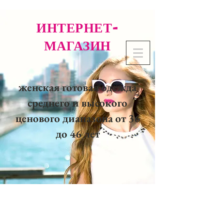
ИНТЕРНЕТ-
МАГАЗИН
женская готовая одежда
среднего и высокого
ценового диапазона от 36
до 46 лет
02 32 37 53 23 - 48
rue
Joséphine, 27000 Evreux