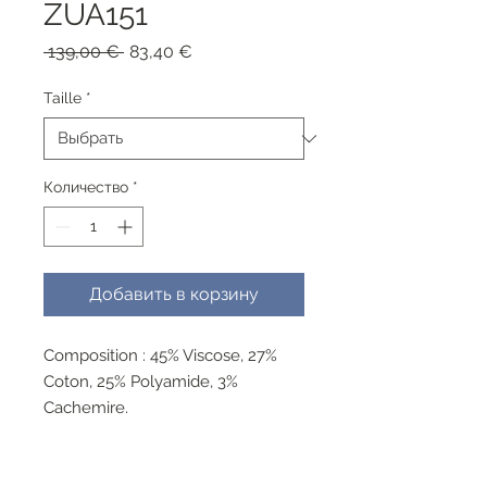
ZUA151
Обычная
Спеццена
 139,00 € 
83,40 €
цена
Taille
*
Количество
*
Добавить в корзину
Composition : 45% Viscose, 27%
Coton, 25% Polyamide, 3%
Cachemire.
Pull encolure en V imprimé
plumes dans les tons de bleu.