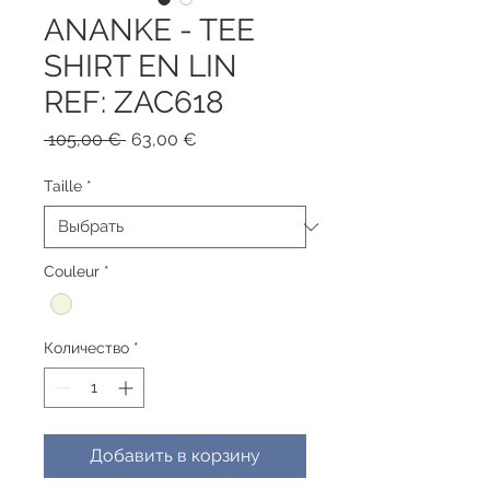
ANANKE - TEE
SHIRT EN LIN
REF: ZAC618
Обычная
Спеццена
 105,00 € 
63,00 €
цена
Taille
*
Couleur
*
Количество
*
Добавить в корзину