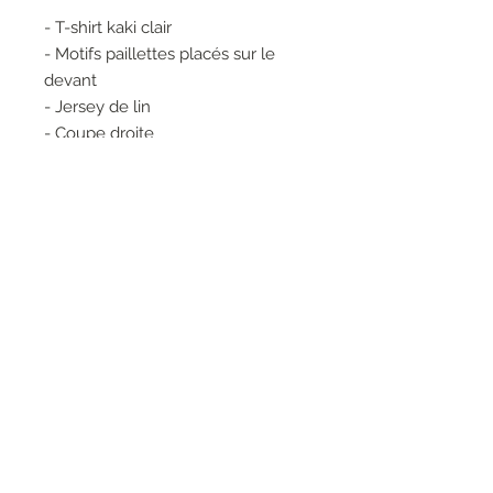
- T-shirt kaki clair
- Motifs paillettes placés sur le
devant
- Jersey de lin
- Coupe droite
- Manches courtes
- Col rond
Composition :
100% LIN
RESEAUX SOCIAUX