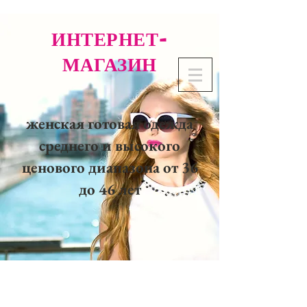
ИНТЕРНЕТ-
МАГАЗИН
женская готовая одежда
среднего и высокого
ценового диапазона от 36
до 46 лет
02 32 37 53 23 - 48
rue
Joséphine, 27000 Evreux