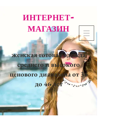
ИНТЕРНЕТ-
МАГАЗИН
женская готовая одежда
среднего и высокого
ценового диапазона от 36
до 46 лет
02 32 37 53 23 - 48
rue
Joséphine, 27000 Evreux