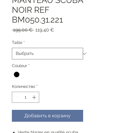
MANTEAU SCUBA
NOIR REF
BM050.31.221
Обычная
Спеццена
 199,00 € 
119,40 €
цена
Taille
*
Couleur
*
Количество
*
Добавить в корзину
Veste blazer en qualité scuba