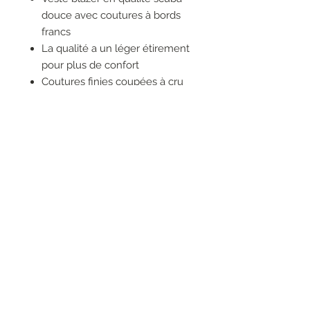
douce avec coutures à bords
francs
La qualité a un léger étirement
pour plus de confort
Coutures finies coupées à cru
Pas de doublure
Poches dans la couture latérale
Garnitures de couleur
contrastée
Cet article taille normalement
RESEAUX SOCIAUX