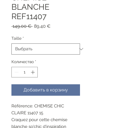
BLANCHE
REF11407
Обычная
Спеццена
 149,00 € 
89,40 €
цена
Taille
*
Количество
*
Добавить в корзину
Référence: CHEMISE CHIC
CLAIRE 11407 15
Craquez pour cette chemise
blanche so'chic d'inspiration