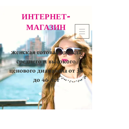
ИНТЕРНЕТ-
МАГАЗИН
женская готовая одежда
среднего и высокого
ценового диапазона от 36
до 46 лет
02 32 37 53 23 - 48
rue
Joséphine, 27000 Evreux