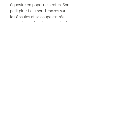
équestre en popeline stretch. Son
petit plus: Les mors bronzes sur
les épaules et sa coupe cintrée
qui met en valeur la silhouette. On
aime le porter avec le pantalon
beige MADELAINE pour un look
lumineux et sophistiqué.
RESEAUX SOCIAUX
S'inscrire à la newsletter