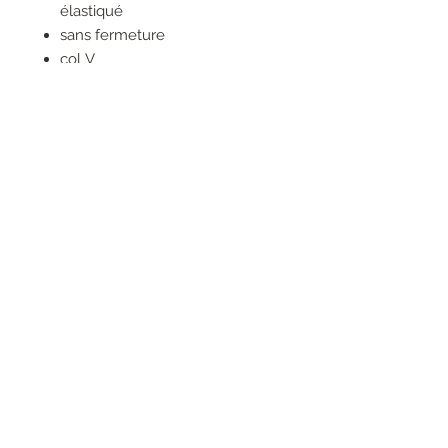
élastiqué
sans fermeture
col V
sensation au toucher : soie
brillante
80% VISCOSE
20% SOIE
RESEAUX SOCIAUX
S'inscrire à la newsletter