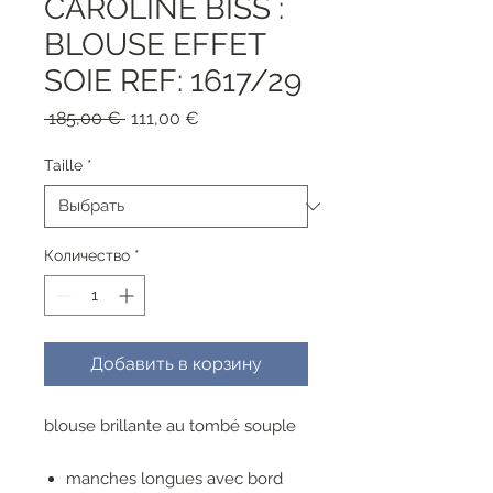
CAROLINE BISS :
BLOUSE EFFET
SOIE REF: 1617/29
Обычная
Спеццена
 185,00 € 
111,00 €
цена
Taille
*
Количество
*
Добавить в корзину
blouse brillante au tombé souple
manches longues avec bord