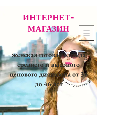
ИНТЕРНЕТ-
МАГАЗИН
женская готовая одежда
среднего и высокого
ценового диапазона от 36
до 46 лет
02 32 37 53 23 - 48
rue
Joséphine, 27000 Evreux