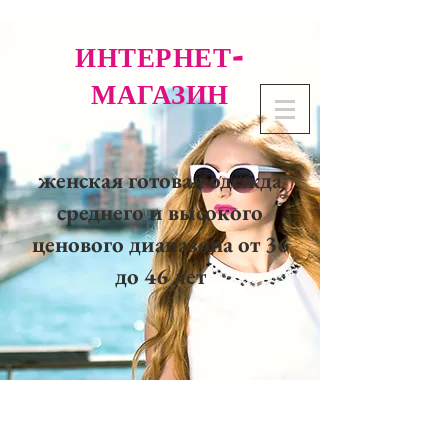
ИНТЕРНЕТ-
МАГАЗИН
женская готовая одежда
среднего и высокого
ценового диапазона от 36
до 46 лет
02 32 37 53 23 - 48
rue
Joséphine, 27000 Evreux