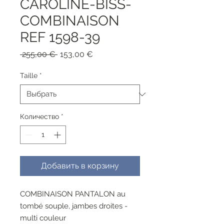
CAROLINE-BISS-
COMBINAISON
REF 1598-39
Обычная
Спеццена
 255,00 € 
153,00 €
цена
Taille
*
Количество
*
Добавить в корзину
COMBINAISON PANTALON au
tombé souple, jambes droites -
multi couleur