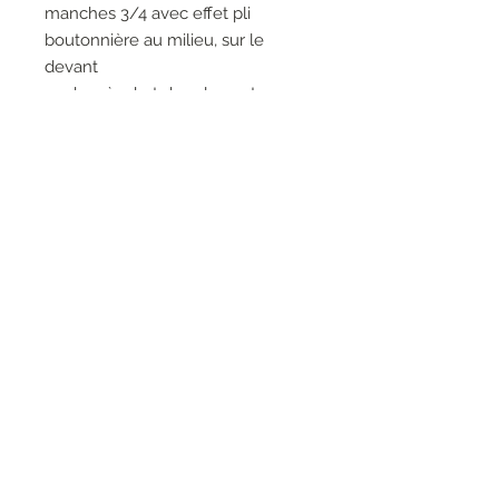
manches 3/4 avec effet pli
boutonnière au milieu, sur le
devant
poches à rabat dans la couture
latérale
accentuez votre taille en utilisant
le cordon
100%viscose
RESEAUX SOCIAUX
S'inscrire à la newsletter