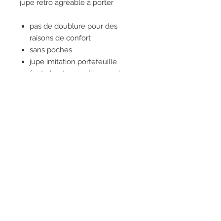
jupe rétro agréable à porter
pas de doublure pour des
raisons de confort
sans poches
jupe imitation portefeuille
fente haute au milieu, sur le
devant
avec ceinture
fermeture éclair invisible dans
la couture latérale
100% COTON
RESEAUX SOCIAUX