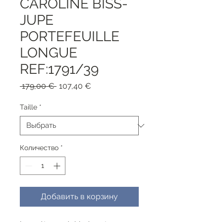
CAROLINE BISS-
JUPE
PORTEFEUILLE
LONGUE
REF:1791/39
Обычная
Спеццена
 179,00 € 
107,40 €
цена
Taille
*
Количество
*
Добавить в корзину