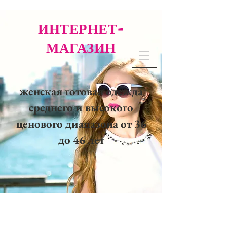
ИНТЕРНЕТ-
МАГАЗИН
женская готовая одежда
среднего и высокого
ценового диапазона от 36
до 46 лет
02 32 37 53 23 - 48
rue
Joséphine, 27000 Evreux