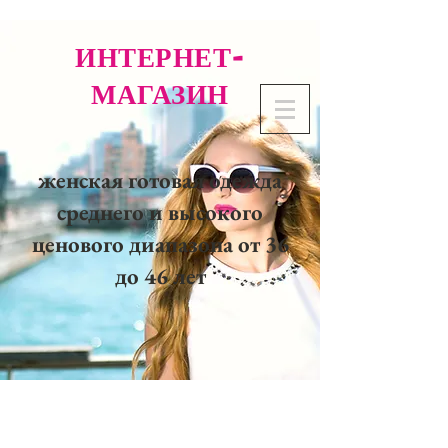
ИНТЕРНЕТ-
МАГАЗИН
женская готовая одежда
среднего и высокого
ценового диапазона от 36
до 46 лет
02 32 37 53 23 - 48
rue
Joséphine, 27000 Evreux