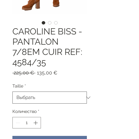
CAROLINE BISS -
PANTALON
7/8EM CUIR REF:
4584/35
Обычная
Спеццена
 225,00 € 
135,00 €
цена
Taille
*
Количество
*