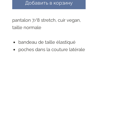
Добавить в корзину
pantalon 7/8 stretch, cuir vegan,
taille normale
bandeau de taille élastiqué
poches dans la couture latérale
avec ceinture
poches surpiquées dans le dos
bord d’ourlet haut
82% POLYESTER
11% POLYURETHANE
7% ELASTHANNE
RESEAUX SOCIAUX