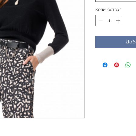
Количество
*
Доб