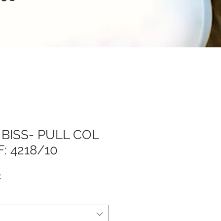
BISS- PULL COL
: 4218/10
я
Спеццена
€