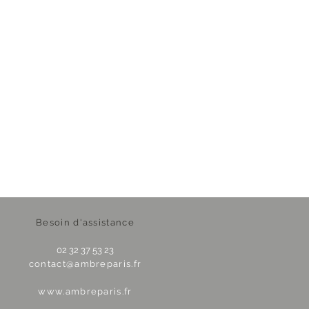
Besoin d'assistance
02 32 37 53 23
contact@ambreparis.fr
www.ambreparis.fr