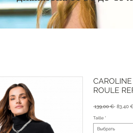
CAROLINE 
ROULE REF
Обычна
 139,00 € 
83,40 
цена
Taille
*
Выбрать