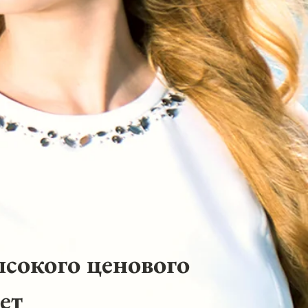
ысокого ценового
ет