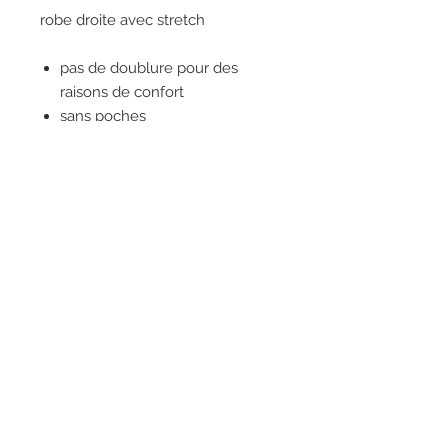
robe droite avec stretch
pas de doublure pour des
raisons de confort
sans poches
manches 3/4 avec bord
longueur : au-dessus du genou
sensation au toucher : crêpe
96% POLYESTER
4% ELASTHANNE
RESEAUX SOCIAUX