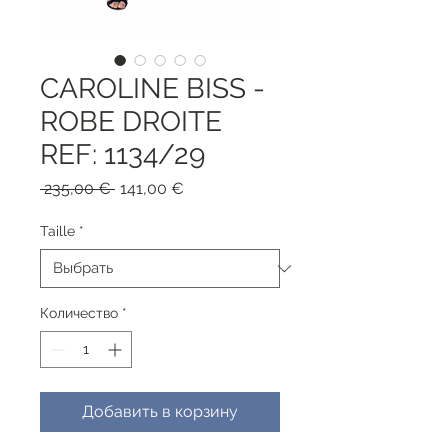
CAROLINE BISS -
ROBE DROITE
REF: 1134/29
Обычная
Спеццена
 235,00 € 
141,00 €
цена
Taille
*
Количество
*
Добавить в корзину