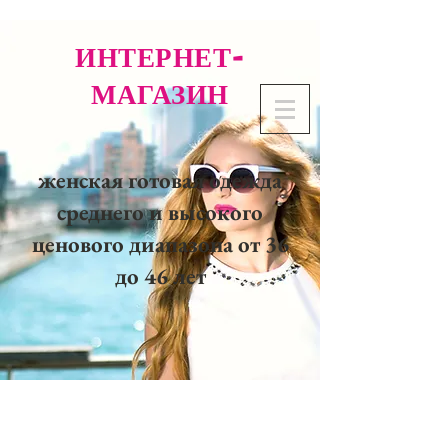
ИНТЕРНЕТ-
МАГАЗИН
женская готовая одежда
среднего и высокого
ценового диапазона от 36
до 46 лет
02 32 37 53 23 - 48
rue
Joséphine, 27000 Evreux