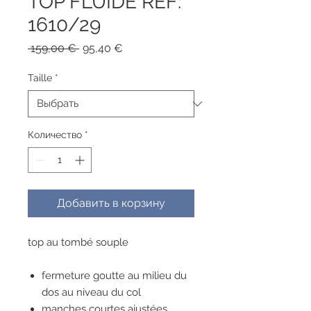
TOP FLUIDE REF:
1610/29
Обычная
Спеццена
 159,00 € 
95,40 €
цена
Taille
*
Количество
*
Добавить в корзину
top au tombé souple
fermeture goutte au milieu du
dos au niveau du col
manches courtes ajustées