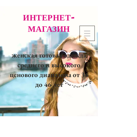
ИНТЕРНЕТ-
МАГАЗИН
женская готовая одежда
среднего и высокого
ценового диапазона от 36
до 46 лет
02 32 37 53 23 - 48
rue
Joséphine, 27000 Evreux