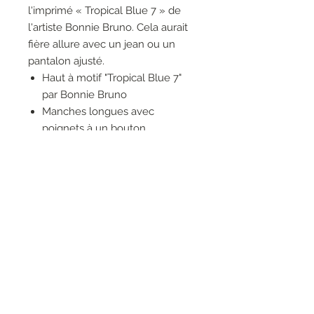
l'imprimé « Tropical Blue 7 » de
l'artiste Bonnie Bruno. Cela aurait
fière allure avec un jean ou un
pantalon ajusté.
Haut à motif "Tropical Blue 7"
par Bonnie Bruno
Manches longues avec
poignets à un bouton
Encolure ouverte avec
découpe v
Impression ponctuelle
Rayure bleu marine et
turquoise sur l'ourlet
Petites fentes latérales