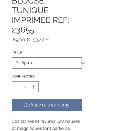
BLOUSE
TUNIQUE
IMPRIMEE REF:
23655
Обычная
Спеццена
 89,00 € 
53,40 €
цена
Taille
*
Количество
*
Добавить в корзину
Ces taches et rayures lumineuses
et magnifiques font partie de