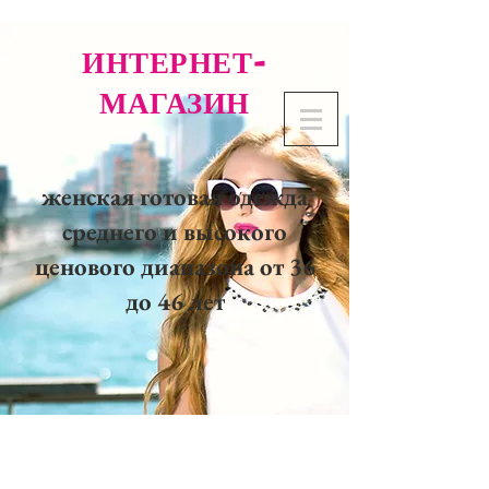
ИНТЕРНЕТ-
МАГАЗИН
женская готовая одежда
среднего и высокого
ценового диапазона от 36
до 46 лет
02 32 37 53 23 - 48
rue
Joséphine, 27000 Evreux