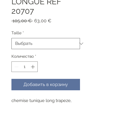
LONGUE REF
20707
Обычная
Спеццена
 105,00 € 
63,00 €
цена
Taille
*
Количество
*
Добавить в корзину
chemise tunique long trapeze,
convient a toute morphologie
viscose , lavable a 30°