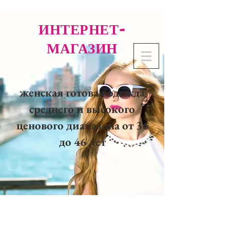
ИНТЕРНЕТ-
МАГАЗИН
женская готовая одежда
среднего и высокого
ценового диапазона от 36
до 46 лет
02 32 37 53 23 - 48
rue
Joséphine, 27000 Evreux