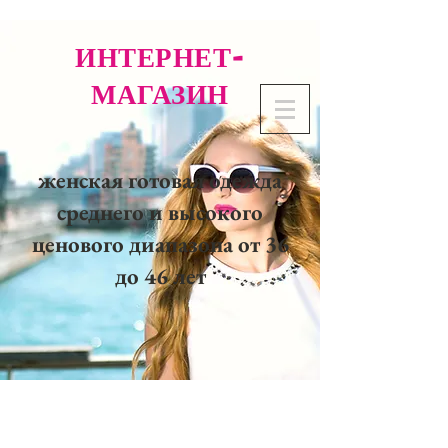
ИНТЕРНЕТ-
МАГАЗИН
женская готовая одежда
среднего и высокого
ценового диапазона от 36
до 46 лет
02 32 37 53 23 - 48
rue
Joséphine, 27000 Evreux