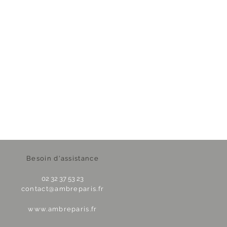
Besoin d'assistance
02 32 37 53 23
contact@ambreparis.fr
www.ambreparis.fr