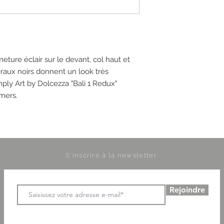
ture éclair sur le devant, col haut et
aux noirs donnent un look très
imply Art by Dolcezza "Bali 1 Redux"
mers.
S'inscrire à la newsletter
Rejoindre