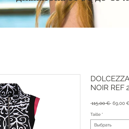
DOLCEZZA
NOIR REF 
Обычна
 115,00 € 
69,00 
цена
Taille
*
Выбрать