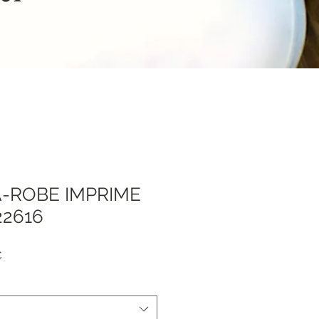
-ROBE IMPRIME
22616
я
Спеццена
€