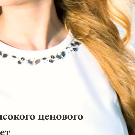
ысокого ценового
ет