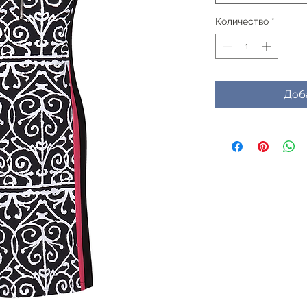
Количество
*
Доб