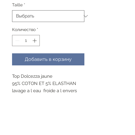
Taille
*
Количество
*
Добавить в корзину
Top Dolcezza jaune
95% COTON ET 5% ELASTHAN
lavage a l eau froide a l envers
cycle delicat , ne pas blanchir