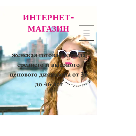
ИНТЕРНЕТ-
МАГАЗИН
женская готовая одежда
среднего и высокого
ценового диапазона от 36
до 46 лет
02 32 37 53 23 - 48
rue
Joséphine, 27000 Evreux