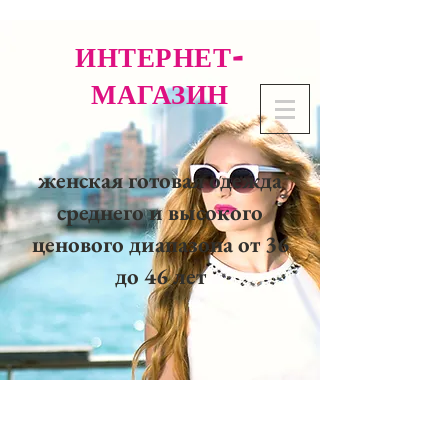
ИНТЕРНЕТ-
МАГАЗИН
женская готовая одежда
среднего и высокого
ценового диапазона от 36
до 46 лет
02 32 37 53 23 - 48
rue
Joséphine, 27000 Evreux