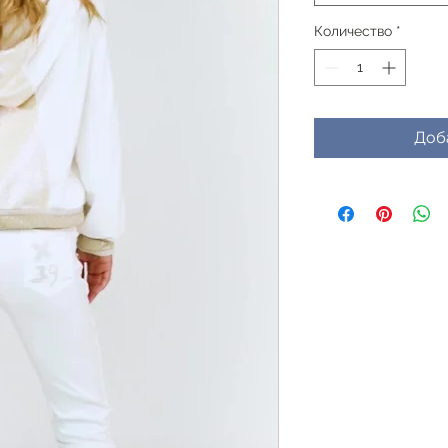
Количество
*
Доб