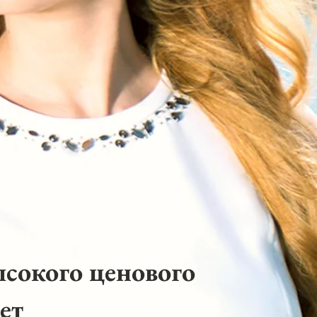
ысокого ценового
ет