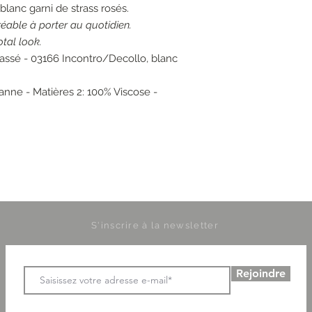
blanc garni de strass rosés.
éable à porter au quotidien.
otal look.
cassé - 03166 Incontro/Decollo, blanc
anne - Matières 2: 100% Viscose -
S'inscrire à la newsletter
Rejoindre