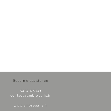
Besoin d'assistance
02 32 37 53 23
contact@ambreparis.fr
www.ambreparis.fr