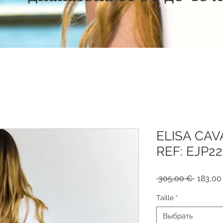
ELISA CA
REF: EJP2
Обычна
 305,00 € 
183,00
цена
Taille
*
Выбрать