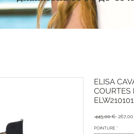
ELISA CAV
COURTES 
ELW210101
Обычна
 445,00 € 
267,00
цена
POINTURE
*