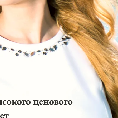
ысокого ценового
ет