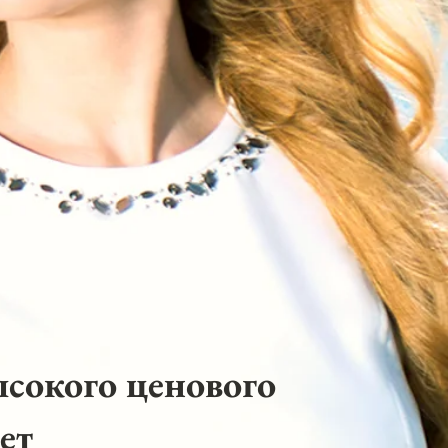
ысокого ценового
ет