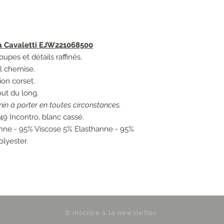
a Cavaletti EJW221068500
oupes et détails raffinés.
l chemise.
ion corset.
ut du long.
nin à porter en toutes circonstances.
49 Incontro, blanc cassé.
nne - 95% Viscose 5% Elasthanne - 95%
lyester.
S'inscrire à la newsletter