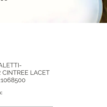
ALETTI-
 CINTREE LACET
21068500
я
Спеццена
 €