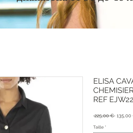
ELISA CAV
CHEMISIER
REF EJW2
Обычна
 225,00 € 
135,00
цена
Taille
*