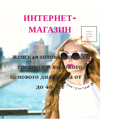
ИНТЕРНЕТ-
МАГАЗИН
женская готовая одежда
среднего и высокого
ценового диапазона от 36
до 46 лет
02 32 37 53 23 - 48
rue
Joséphine, 27000 Evreux