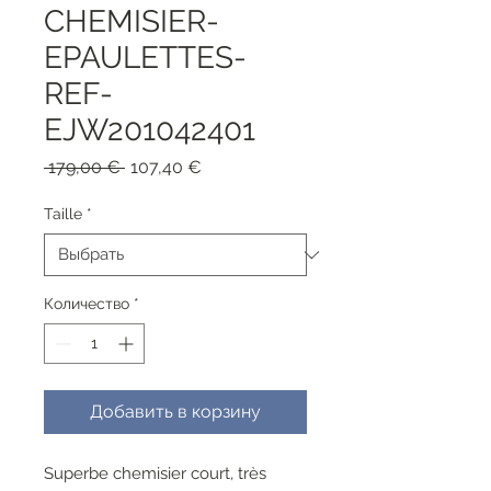
CHEMISIER-
EPAULETTES-
REF-
EJW201042401
Обычная
Спеццена
 179,00 € 
107,40 €
цена
Taille
*
Количество
*
Добавить в корзину
Superbe chemisier court, très