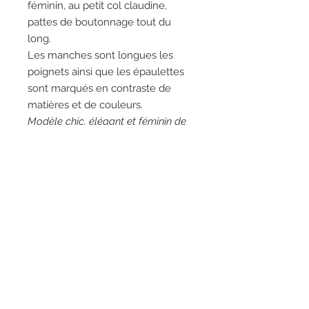
féminin, au petit col claudine,
pattes de boutonnage tout du
long.
Les manches sont longues les
poignets ainsi que les épaulettes
sont marqués en contraste de
matières et de couleurs.
Modèle chic, élégant et féminin de
style habillé.
Couleurs: 01001 Bianco, blanc.
Matières: 68% Coton 30%
Polyamide 2% Elasthanne - 97%
Viscose 3% Elasthanne.
Entretien: Lavage à la main 30°.