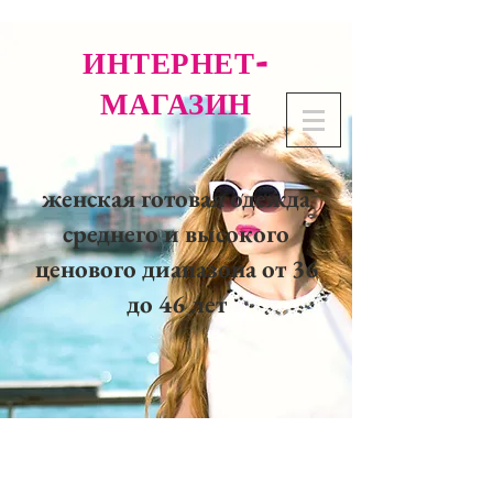
ИНТЕРНЕТ-
МАГАЗИН
женская готовая одежда
среднего и высокого
ценового диапазона от 36
до 46 лет
02 32 37 53 23 - 48
rue
Joséphine, 27000 Evreux