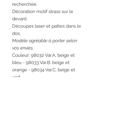
recherchée.
Décoration motif strass sur le
devant.
Découpes laser et pattes dans le
dos,
Modèle agréable à porter selon
vos envies.
Couleur: 98032 Var.A, beige et
bleu - 98033 Var.B, beige et
orange - 98034 Var.C, beige et
vert.
Matières 1: 50% Viscose 25%
Polyester 25% Polyamide -
Matières 2: 94% Polyamide 6%
Elasthanne.
Entretien: Lavage à la main 30°.
Marque: Elisa Cavaletti.
Fabrication artisanale italienne.