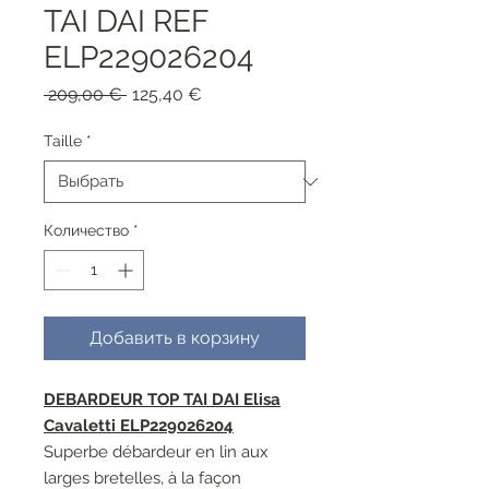
TAI DAI REF
ELP229026204
Обычная
Спеццена
 209,00 € 
125,40 €
цена
Taille
*
Количество
*
Добавить в корзину
DEBARDEUR TOP TAI DAI Elisa
Cavaletti ELP229026204
Superbe débardeur en lin aux
larges bretelles, à la façon