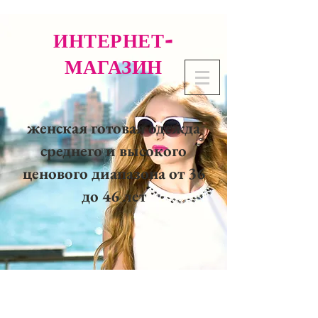
ИНТЕРНЕТ-
МАГАЗИН
женская готовая одежда
среднего и высокого
ценового диапазона от 36
до 46 лет
02 32 37 53 23 - 48
rue
Joséphine, 27000 Evreux