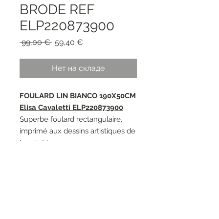
BRODE REF
ELP220873900
Обычная
Спеццена
 99,00 € 
59,40 €
цена
Нет на складе
FOULARD LIN BIANCO 190X50CM
Elisa Cavaletti ELP220873900
Superbe foulard rectangulaire,
imprimé aux dessins artistiques de
la créatrice.
RESEAUX SOCIAUX