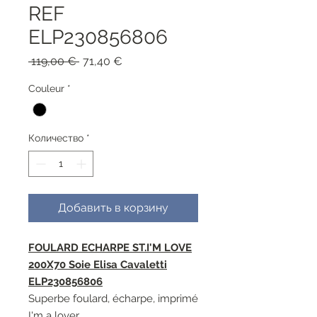
REF
ELP230856806
Обычная
Спеццена
 119,00 € 
71,40 €
цена
Couleur
*
Количество
*
Добавить в корзину
FOULARD ECHARPE ST.I'M LOVE
200X70 Soie Elisa Cavaletti
ELP230856806
Superbe foulard, écharpe, imprimé
I'm a lover.