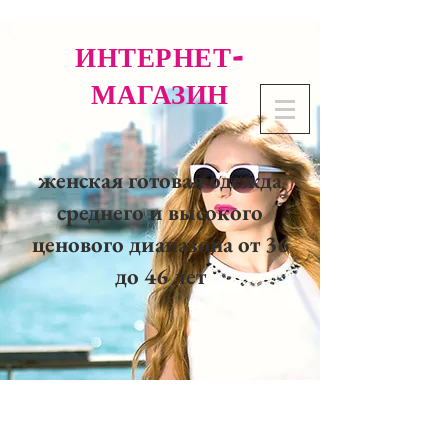
ИНТЕРНЕТ-
МАГАЗИН
женская готовая одежда
среднего и высокого
ценового диапазона от 36
до 46 лет
02 32 37 53 23 - 48
rue
Joséphine, 27000 Evreux