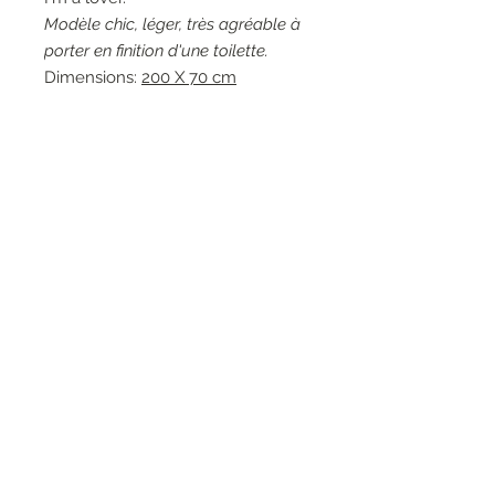
Modèle chic, léger, très agréable à
porter en finition d'une toilette.
Dimensions:
200 X 70 cm
Couleurs: 99395 ST.I'M Love,
Imprimé noir.
Matières: 100% Soie.
Entretien: Lavage à la main 30°.
Marque: Elisa Cavaletti.
RESEAUX SOCIAUX
S'inscrire à la newsletter