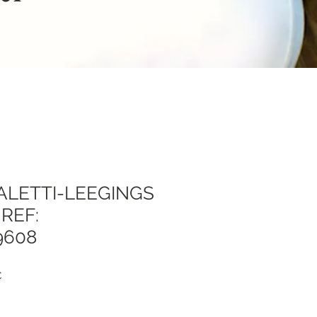
ALETTI-LEEGINGS
REF:
9608
я
Спеццена
€