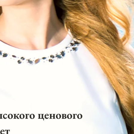
ысокого ценового
ет