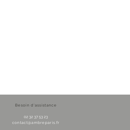
Besoin d'assistance
02 32 37 53 23
contact@ambreparis.fr