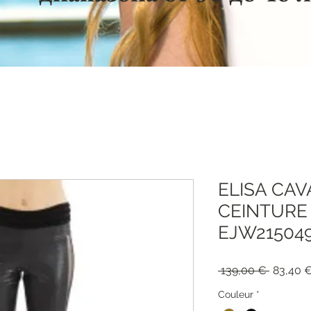
ELISA CAV
CEINTURE 
EJW21504
Обычна
 139,00 € 
83,40 
цена
Couleur
*