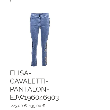
ELISA-
CAVALETTI-
PANTALON-
EJW196046903
Обычная
Спеццена
 225,00 € 
135,00 €