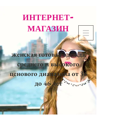
ИНТЕРНЕТ-
МАГАЗИН
женская готовая одежда
среднего и высокого
ценового диапазона от 36
до 46 лет
02 32 37 53 23 - 48
rue
Joséphine, 27000 Evreux