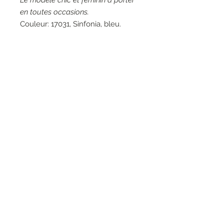
Le modèle chic et féminin à porter
en toutes occasions.
Couleur: 17031, Sinfonia, bleu.
Matières: 64% Coton, 33% Viscose,
3% Elasthanne - 60% Coton, 40%
Polyester.
Entretien: Lavage à la main 30°
RESEAUX SOCIAUX
S'inscrire à la newsletter