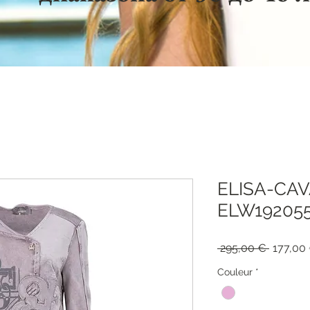
ELISA-CA
ELW19205
Обычна
 295,00 € 
177,00
цена
Couleur
*