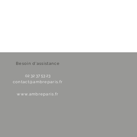
Besoin d'assistance
02 32 37 53 23
contact@ambreparis.fr
www.ambreparis.fr