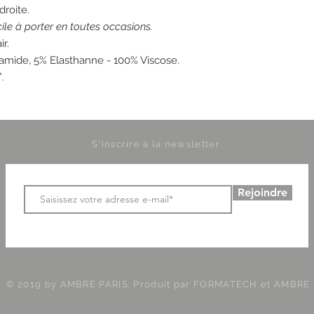
roite.
cile à porter en toutes occasions.
ir.
amide, 5% Elasthanne - 100% Viscose.
.
S'inscrire à la newsletter
Rejoindre
© 2019 by AMBRE PARIS. Produit par
FORMATECH et AMBRE