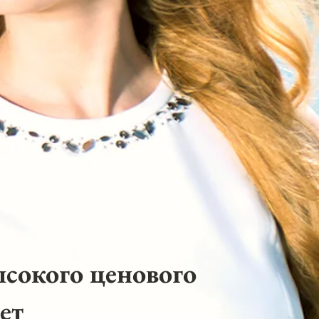
ысокого ценового
ет