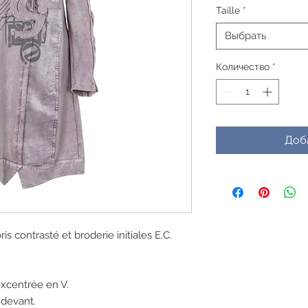
Taille
*
Выбрать
Количество
*
Доб
is contrasté et broderie initiales E.C.
xcentrée en V.
 devant.