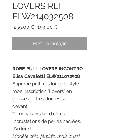
LOVERS REF
ELW214032508
Обычная
Спеццена
 255,00 € 
153,00 €
цена
Нет на складе
ROBE PULL LOVERS INCONTRO
Elisa Cavaletti ELW214032508
Superbe pull très long de style
robe, inscription "Lovers" en
grosses lettres dorées sur le
devant.
Terminaisons bord côtes.
Incrustations de perles nacrées.
J'adore!
Modèle chic, féminin, mais aussi