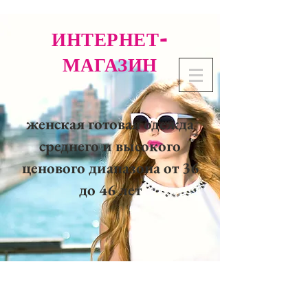
ИНТЕРНЕТ-
МАГАЗИН
женская готовая одежда
среднего и высокого
ценового диапазона от 36
до 46 лет
02 32 37 53 23 - 48
rue
Joséphine, 27000 Evreux