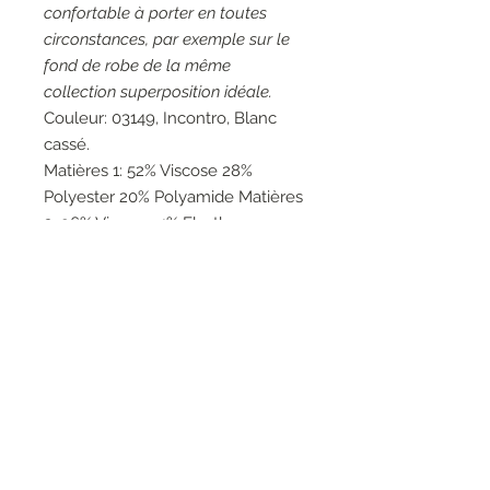
confortable à porter en toutes
circonstances, par exemple sur le
fond de robe de la même
collection superposition idéale.
Couleur: 03149, Incontro, Blanc
cassé.
Matières 1: 52% Viscose 28%
Polyester 20% Polyamide Matières
2: 96% Viscose 4% Elasthanne
Matières 3: 80% Coton 20%
Polyamide Matières 4: 70% Viscose
15% Polyamide 15% Métallique
Polyester Matières 5: 53% Coton
47% Acrylique.
Entretien: Lavage à la main 30°.