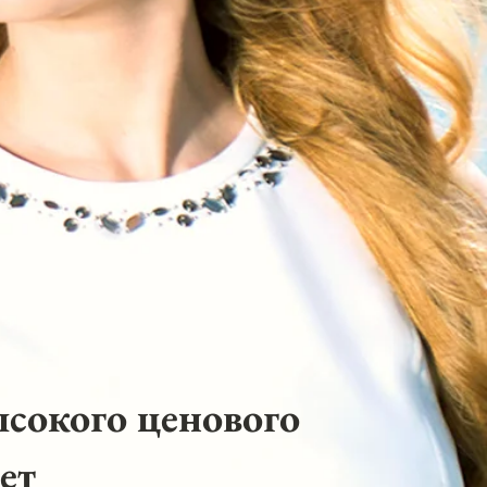
ысокого ценового
ет