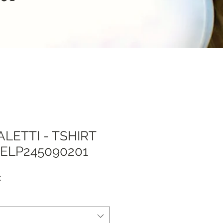
ALETTI - TSHIRT
 ELP245090201
я
Спеццена
€