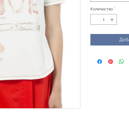
Количество
*
Доб