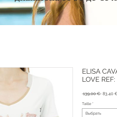
ELISA CAV
LOVE REF:
Обычна
 139,00 € 
83,40 
цена
Taille
*
Выбрать