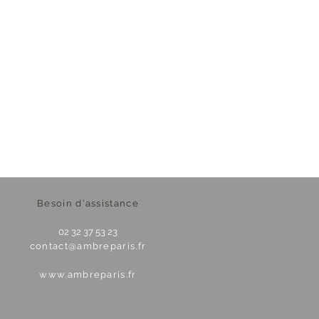
Besoin d'assistance
02 32 37 53 23
contact@ambreparis.fr
www.ambreparis.fr