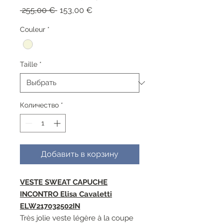
Обычная
Спеццена
 255,00 € 
153,00 €
цена
Couleur
*
Taille
*
Количество
*
Добавить в корзину
VESTE SWEAT CAPUCHE
INCONTRO Elisa Cavaletti
ELW217032502IN
Très jolie veste légère à la coupe