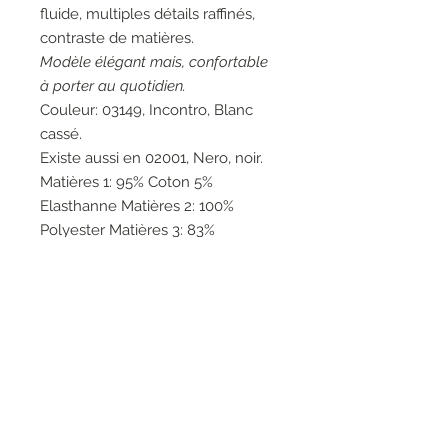
fluide, multiples détails raffinés,
contraste de matières.
Modèle élégant mais, confortable
à porter au quotidien.
Couleur: 03149, Incontro, Blanc
cassé.
Existe aussi en 02001, Nero, noir.
Matières 1: 95% Coton 5%
Elasthanne Matières 2: 100%
Polyester Matières 3: 83%
Polyester 14% Viscose 3%
Elasthanne Matières 4: 53% Coton
47% Acrylique Matières 5: 100%
Nylon.
Entretien: Lavage à la main 30°.
Marque: Elisa Cavaletti.
Fabrication artisanale italienne.