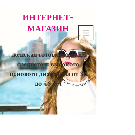
ИНТЕРНЕТ-
МАГАЗИН
женская готовая одежда
среднего и высокого
ценового диапазона от 36
до 46 лет
02 32 37 53 23 - 48
rue
Joséphine, 27000 Evreux