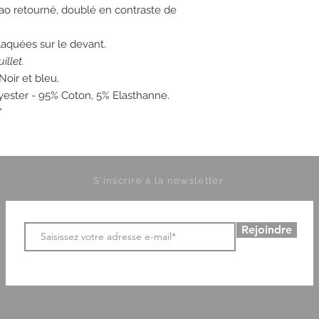
ao retourné, doublé en contraste de
aquées sur le devant.
illet.
Noir et bleu.
yester - 95% Coton, 5% Elasthanne.
°
S'inscrire à la newsletter
Rejoindre