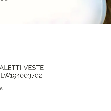
ALETTI-VESTE
LW194003702
я
Спеццена
 €