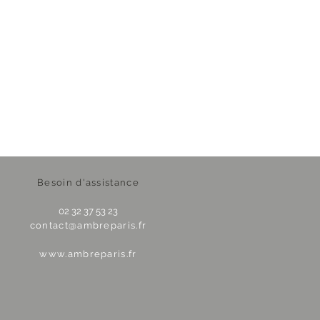
Besoin d'assistance
02 32 37 53 23
contact@ambreparis.fr
www.ambreparis.fr