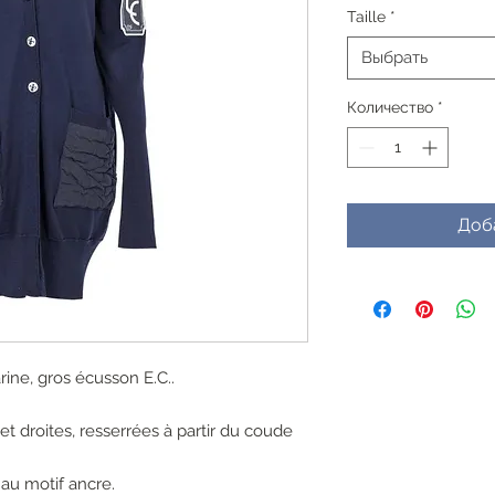
Taille
*
Выбрать
Количество
*
Доб
rine, gros écusson E.C..
t droites, resserrées à partir du coude
au motif ancre.