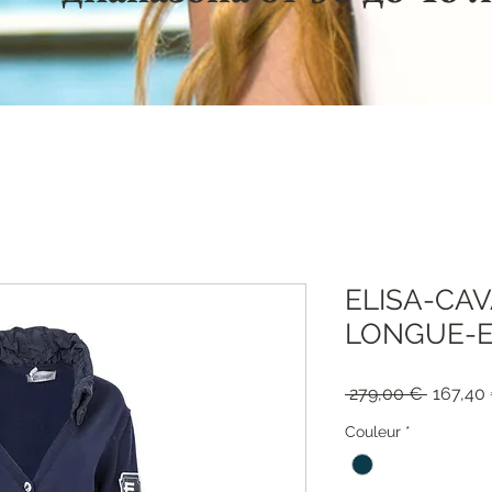
ELISA-CAV
LONGUE-E
Обычна
 279,00 € 
167,40
цена
Couleur
*