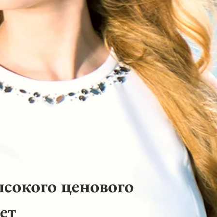
ысокого ценового
ет