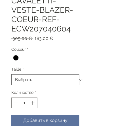
CAVALETTI-
VESTE-BLAZER-
COEUR-REF-
ECW207040604
Обычная
Спеццена
 305,00 € 
183,00 €
цена
Couleur
*
Taille
*
Количество
*
Добавить в корзину