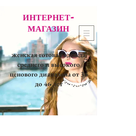
ИНТЕРНЕТ-
МАГАЗИН
женская готовая одежда
среднего и высокого
ценового диапазона от 36
до 46 лет
02 32 37 53 23 - 48
rue
Joséphine, 27000 Evreux