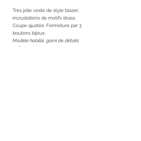
Très jolie veste de style blazer,
incrustations de motifs strass.
Coupe ajustée. Fermeture par 3
boutons bijoux.
Modèle habillé, garni de détails
raffinés et de strass.
Couleurs:97005 Denim Nero, jeans
noir.
Matières: 78% Polyester 18%
Viscose 4% Elasthanne.
Entretien: Lavage à la main 30°.
RESEAUX SOCIAUX