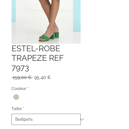
ESTEL-ROBE
TRAPEZE REF
7973
Обычная
Спеццена
 159,00 € 
95,40 €
цена
Couleur
*
Taille
*