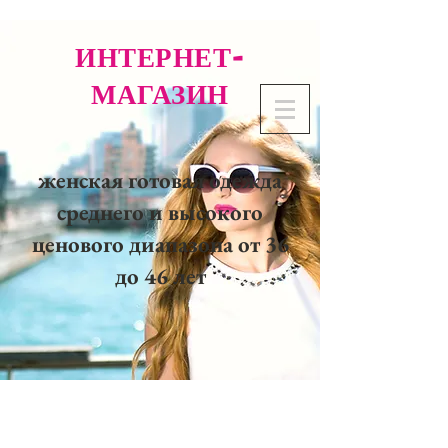
ИНТЕРНЕТ-
МАГАЗИН
женская готовая одежда
среднего и высокого
ценового диапазона от 36
до 46 лет
02 32 37 53 23 - 48
rue
Joséphine, 27000 Evreux