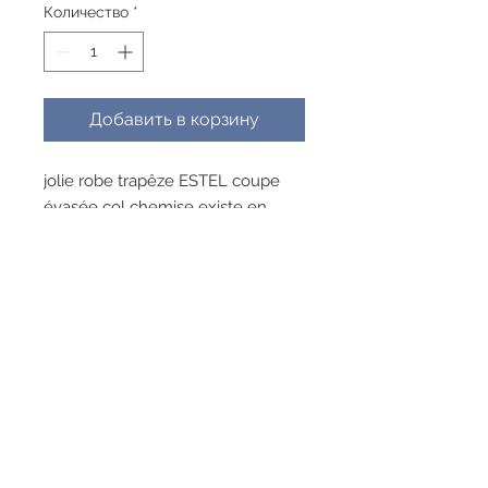
Количество
*
Добавить в корзину
jolie robe trapêze ESTEL coupe
évasée col chemise existe en
beige ou noire ,
3 boutons sur le devant pour
pouvoir enfiler facilement la
robe,les manches ,
coton stretch
existe en beige ou noire ,