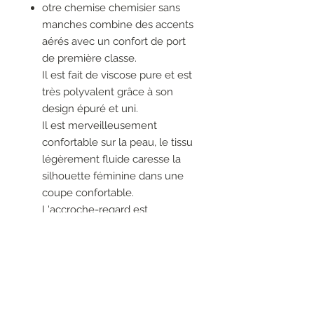
otre chemise chemisier sans
manches combine des accents
aérés avec un confort de port
de première classe.
Il est fait de viscose pure et est
très polyvalent grâce à son
design épuré et uni.
Il est merveilleusement
confortable sur la peau, le tissu
légèrement fluide caresse la
silhouette féminine dans une
coupe confortable.
L'accroche-regard est
l'encolure en V, qui est suivie
d'un pli incrusté et donne à
cette chemise une touche
sportive et élégante.
Cette chemise chemisier avec
une longueur de dos de 65 cm