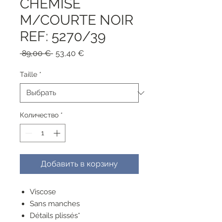
CHEMISE
M/COURTE NOIR
REF: 5270/39
Обычная
Спеццена
 89,00 € 
53,40 €
цена
Taille
*
Количество
*
Добавить в корзину
Viscose
Sans manches
Détails plissés*