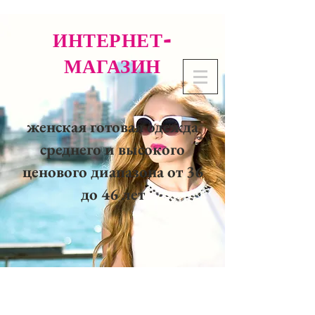
ИНТЕРНЕТ-
МАГАЗИН
женская готовая одежда
среднего и высокого
ценового диапазона от 36
до 46 лет
02 32 37 53 23 - 48
rue
Joséphine, 27000 Evreux