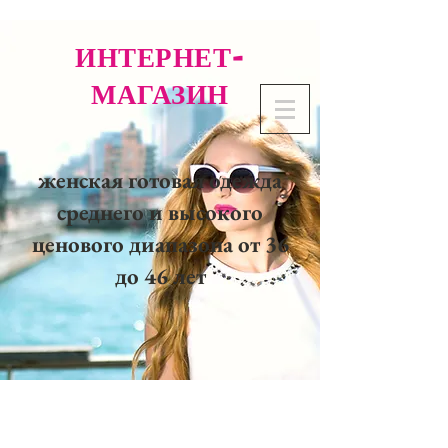
ИНТЕРНЕТ-
МАГАЗИН
женская готовая одежда
среднего и высокого
ценового диапазона от 36
до 46 лет
02 32 37 53 23 - 48
rue
Joséphine, 27000 Evreux