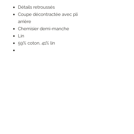
Détails retroussés
Coupe décontractée avec pli
arrière
Chemisier demi-manche
Lin
59% coton, 41% lin
Ne pas nettoyer à sec
Lavage en cycle délicat jusqu'à
30°C
Repasser à 110 °C maximum
Ne doit pas être mis au sèche-
linge
RESEAUX SOCIAUX