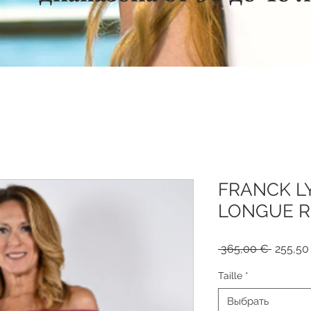
FRANCK L
LONGUE RE
Обычна
 365,00 € 
255,50
цена
Taille
*
Выбрать