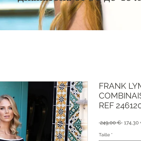
FRANK LY
COMBINAI
REF 24612
Обычна
 249,00 € 
174,30
цена
Taille
*