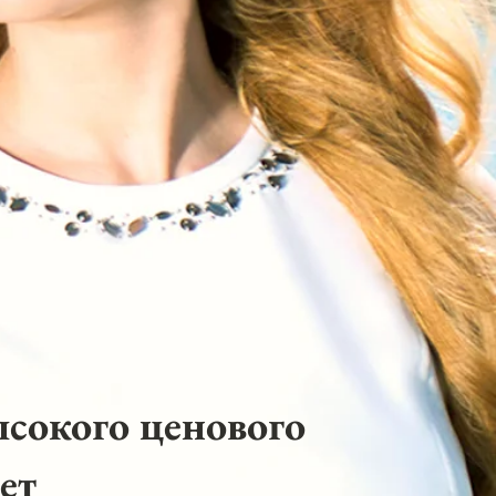
ысокого ценового
ет