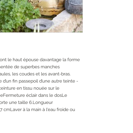
dont le haut épouse davantage la forme
émentée de superbes manches
les, les coudes et les avant-bras.
 d’un fin passepoil d’une autre teinte -
ceinture en tissu nouée sur le
neFermeture éclair dans le dosLe
orte une taille 6.Longueur
127 cmLaver à la main à l'eau froide ou