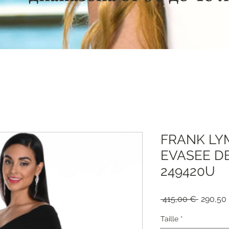
FRANK LY
EVASEE D
249420U
Обычна
 415,00 € 
290,50
цена
Taille
*