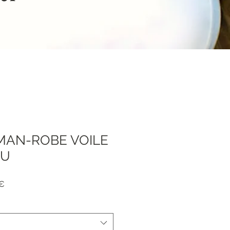
MAN-ROBE VOILE
1U
я
Спеццена
 €