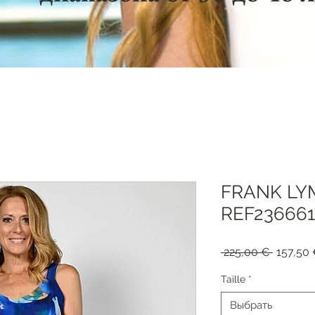
FRANK LY
REF23666
Обычна
 225,00 € 
157,50
цена
Taille
*
Выбрать