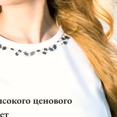
ысокого ценового
ет